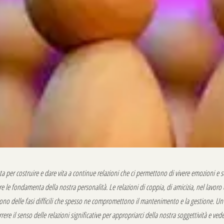
a per costruire e dare vita a continue relazioni che ci permettono di vivere emozioni e 
 le fondamenta della nostra personalità. Le relazioni di coppia, di amicizia, nel lavoro 
ono delle fasi difficili che spesso ne compromettono il mantenimento e la gestione. Un
rere il senso delle relazioni significative per appropriarci della nostra soggettività e vede