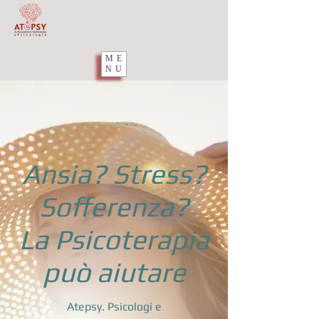
ME
NU
Ansia? Stress?
Sofferenza?
La Psicoterapia
può aiutare
Atepsy. Psicologi e