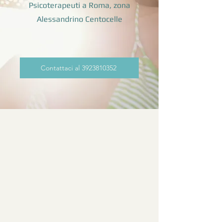
Psicoterapeuti a Roma, zona
Alessandrino Centocelle
Contattaci al 3923810352